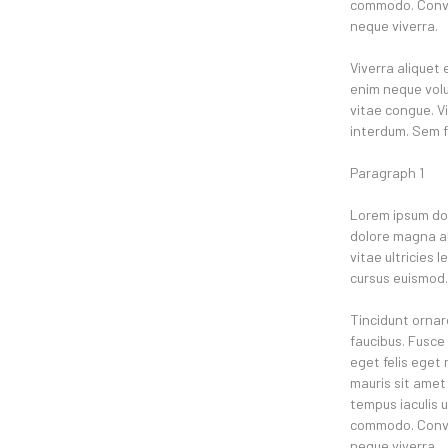
commodo. Convall
neque viverra.
Viverra aliquet 
enim neque volut
vitae congue. V
interdum. Sem fr
Paragraph 1
Lorem ipsum dol
dolore magna ali
vitae ultricies 
cursus euismod. 
Tincidunt ornar
faucibus. Fusce 
eget felis eget 
mauris sit amet 
tempus iaculis 
commodo. Convall
neque viverra.