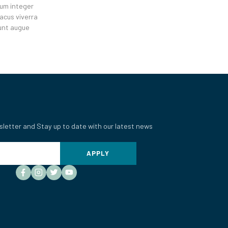
tum integer
lacus viverra
unt augue
sletter and Stay up to date with our latest news
APPLY