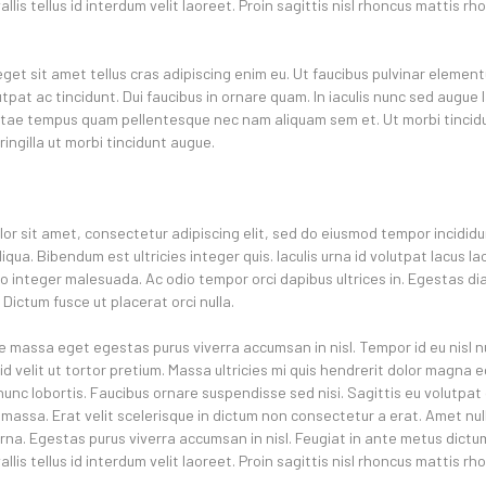
is tellus id interdum velit laoreet. Proin sagittis nisl rhoncus mattis rh
eget sit amet tellus cras adipiscing enim eu. Ut faucibus pulvinar elemen
pat ac tincidunt. Dui faucibus in ornare quam. In iaculis nunc sed augue 
itae tempus quam pellentesque nec nam aliquam sem et. Ut morbi tincid
ingilla ut morbi tincidunt augue.
or sit amet, consectetur adipiscing elit, sed do eiusmod tempor incididu
qua. Bibendum est ultricies integer quis. Iaculis urna id volutpat lacus la
leo integer malesuada. Ac odio tempor orci dapibus ultrices in. Egestas di
Dictum fusce ut placerat orci nulla.
e massa eget egestas purus viverra accumsan in nisl. Tempor id eu nisl 
id velit ut tortor pretium. Massa ultricies mi quis hendrerit dolor magna 
nunc lobortis. Faucibus ornare suspendisse sed nisi. Sagittis eu volutpat o
massa. Erat velit scelerisque in dictum non consectetur a erat. Amet nulla
urna. Egestas purus viverra accumsan in nisl. Feugiat in ante metus dict
is tellus id interdum velit laoreet. Proin sagittis nisl rhoncus mattis rh