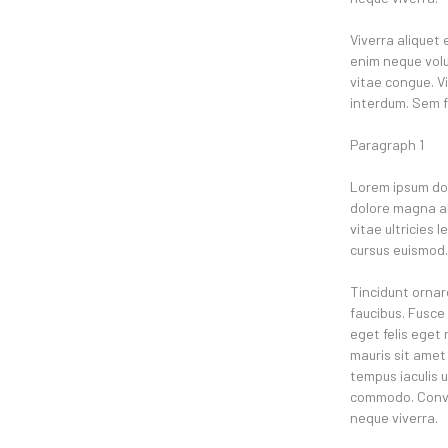
Viverra aliquet 
enim neque volut
vitae congue. V
interdum. Sem fr
Paragraph 1
Lorem ipsum dol
dolore magna ali
vitae ultricies 
cursus euismod. 
Tincidunt ornar
faucibus. Fusce 
eget felis eget 
mauris sit amet 
tempus iaculis 
commodo. Convall
neque viverra.