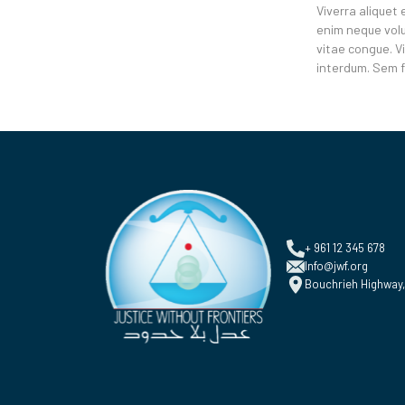
Viverra aliquet 
enim neque volut
vitae congue. V
interdum. Sem fr
+ 961 12 345 678
Info@jwf.org
Bouchrieh Highway,