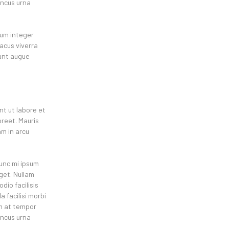
oncus urna
tum integer
lacus viverra
unt augue
nt ut labore et
oreet. Mauris
am in arcu
nunc mi ipsum
eget. Nullam
dio facilisis
 facilisi morbi
um at tempor
oncus urna