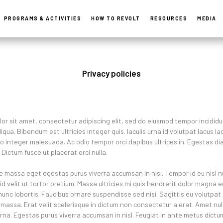
PROGRAMS & ACTIVITIES
HOW TO REVOLT
RESOURCES
MEDIA
Privacy policies
or sit amet, consectetur adipiscing elit, sed do eiusmod tempor incididu
qua. Bibendum est ultricies integer quis. Iaculis urna id volutpat lacus la
leo integer malesuada. Ac odio tempor orci dapibus ultrices in. Egestas di
Dictum fusce ut placerat orci nulla.
e massa eget egestas purus viverra accumsan in nisl. Tempor id eu nisl 
id velit ut tortor pretium. Massa ultricies mi quis hendrerit dolor magna 
nunc lobortis. Faucibus ornare suspendisse sed nisi. Sagittis eu volutpat o
massa. Erat velit scelerisque in dictum non consectetur a erat. Amet nulla
urna. Egestas purus viverra accumsan in nisl. Feugiat in ante metus dict