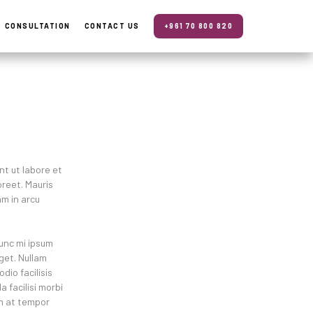
CONSULTATION
CONTACT US
+961 70 800 820
nt ut labore et
oreet. Mauris
am in arcu
nunc mi ipsum
eget. Nullam
dio facilisis
 facilisi morbi
um at tempor