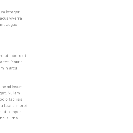
tum integer
lacus viverra
unt augue
nt ut labore et
oreet. Mauris
am in arcu
nunc mi ipsum
eget. Nullam
dio facilisis
 facilisi morbi
um at tempor
oncus urna