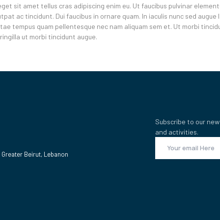
eget sit amet tellus cras adipiscing enim eu. Ut faucibus pulvinar elemen
pat ac tincidunt. Dui faucibus in ornare quam. In iaculis nunc sed augue 
itae tempus quam pellentesque nec nam aliquam sem et. Ut morbi tincid
ingilla ut morbi tincidunt augue.
Subscribe to our new
and activities.
 Greater Beirut, Lebanon