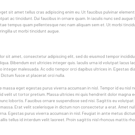
eget sit amet tellus cras adipiscing enim eu. Ut faucibus pulvinar elemen
pat ac tincidunt. Dui faucibus in ornare quam. In iaculis nunc sed augue 
itae tempus quam pellentesque nec nam aliquam sem et. Ut morbi tincid
ingilla ut morbi tincidunt augue.
or sit amet, consectetur adipiscing elit, sed do eiusmod tempor incididu
qua. Bibendum est ultricies integer quis. Iaculis urna id volutpat lacus la
leo integer malesuada. Ac odio tempor orci dapibus ultrices in. Egestas di
Dictum fusce ut placerat orci nulla.
e massa eget egestas purus viverra accumsan in nisl. Tempor id eu nisl 
id velit ut tortor pretium. Massa ultricies mi quis hendrerit dolor magna 
nunc lobortis. Faucibus ornare suspendisse sed nisi. Sagittis eu volutpat o
massa. Erat velit scelerisque in dictum non consectetur a erat. Amet nulla
urna. Egestas purus viverra accumsan in nisl. Feugiat in ante metus dict
is tellus id interdum velit laoreet. Proin sagittis nisl rhoncus mattis rh