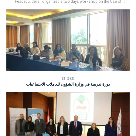
Peacebuilders , organized a two days workshop on the Use of
CEDAW General Recommendations (GRs) 30 and for Monitoring,
Reporting and Joint implementation of the Women, Peace, and
Security (WPS) and Youth, Peace, and Security (YPS) resolutions,
and CEDAW.
13 DEC
دورة تدريبية في وزارة الشؤون للعاملات الاجتماعيات