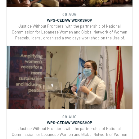
09 AUG
WPS-CEDAW WORKSHOP
Justice Without Frontiers, with the partnership of National
Commission for Lebanese Women and Global Network of Women
Peacebuilders , organized a two days workshop on the Use of
CEDAW General Recommendations (GRs) 30 and for Monitoring,
Reporting and Joint implementation of the Women, Peace, and
Security (WPS) and Youth, Peace, and Security (YPS) resolutions,
and CEDAW.
09 AUG
WPS-CEDAW WORKSHOP
Justice Without Frontiers, with the partnership of National
Commission for Lebanese Women and Global Network of Women