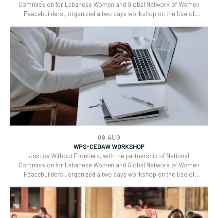
Commission for Lebanese Women and Global Network of Women
Peacebuilders , organized a two days workshop on the Use of
CEDAW General Recommendations (GRs) 30 and for Monitoring,
Reporting and Joint implementation of the Women, Peace, and
Security (WPS) and Youth, Peace, and Security (YPS) resolutions,
and CEDAW.
09 AUG
WPS-CEDAW WORKSHOP
Justice Without Frontiers, with the partnership of National
Commission for Lebanese Women and Global Network of Women
Peacebuilders , organized a two days workshop on the Use of
CEDAW General Recommendations (GRs) 30 and for Monitoring,
Reporting and Joint implementation of the Women, Peace, and
Security (WPS) and Youth, Peace, and Security (YPS) resolutions,
and CEDAW.