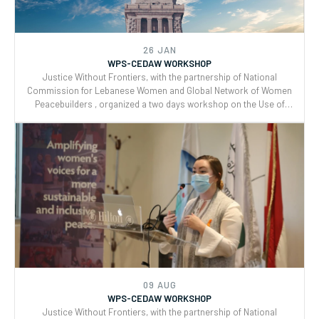
26 JAN
WPS-CEDAW WORKSHOP
Justice Without Frontiers, with the partnership of National
Commission for Lebanese Women and Global Network of Women
Peacebuilders , organized a two days workshop on the Use of
CEDAW General Recommendations (GRs) 30 and for Monitoring,
Reporting and Joint implementation of the Women, Peace, and
Security (WPS) and Youth, Peace, and Security (YPS) resolutions,
and CEDAW.
09 AUG
WPS-CEDAW WORKSHOP
Justice Without Frontiers, with the partnership of National