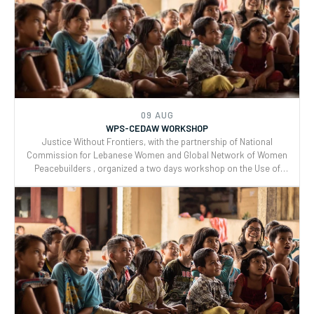
09 AUG
WPS-CEDAW WORKSHOP
Justice Without Frontiers, with the partnership of National
Commission for Lebanese Women and Global Network of Women
Peacebuilders , organized a two days workshop on the Use of
CEDAW General Recommendations (GRs) 30 and for Monitoring,
Reporting and Joint implementation of the Women, Peace, and
Security (WPS) and Youth, Peace, and Security (YPS) resolutions,
and CEDAW.