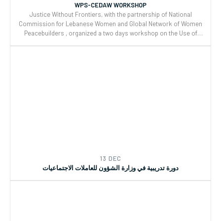
WPS-CEDAW WORKSHOP
Justice Without Frontiers, with the partnership of National
Commission for Lebanese Women and Global Network of Women
Peacebuilders , organized a two days workshop on the Use of
CEDAW General Recommendations (GRs) 30 and for Monitoring,
Reporting and Joint implementation of the Women, Peace, and
Security (WPS) and Youth, Peace, and Security (YPS) resolutions,
and CEDAW.
13 DEC
دورة تدريبية في وزارة الشؤون للعاملات الاجتماعيات