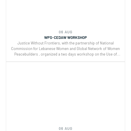
06 AUG
WPS-CEDAW WORKSHOP
Justice Without Frontiers, with the partnership of National
Commission for Lebanese Women and Global Network of Women
Peacebuilders , organized a two days workshop on the Use of
CEDAW General Recommendations (GRs) 30 and for Monitoring,
Reporting and Joint implementation of the Women, Peace, and
Security (WPS) and Youth, Peace, and Security (YPS) resolutions,
and CEDAW.
06 AUG