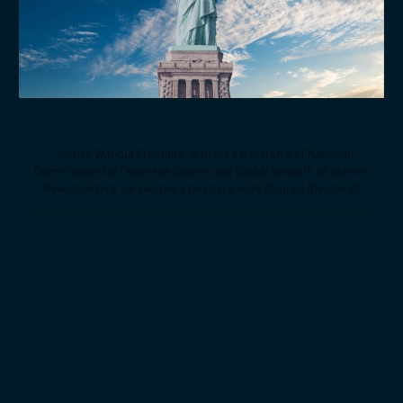
26 JAN
WPS-CEDAW WORKSHOP
Justice Without Frontiers, with the partnership of National
Commission for Lebanese Women and Global Network of Women
Peacebuilders , organized a two days workshop on the Use of
CEDAW General Recommendations (GRs) 30 and for Monitoring,
Reporting and Joint implementation of the Women, Peace, and
Security (WPS) and Youth, Peace, and Security (YPS) resolutions,
and CEDAW.