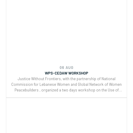
Reporting and Joint implementation of the Women, Peace, and
Security (WPS) and Youth, Peace, and Security (YPS) resolutions,
and CEDAW.
06 AUG
WPS-CEDAW WORKSHOP
Justice Without Frontiers, with the partnership of National
Commission for Lebanese Women and Global Network of Women
Peacebuilders , organized a two days workshop on the Use of
CEDAW General Recommendations (GRs) 30 and for Monitoring,
Reporting and Joint implementation of the Women, Peace, and
Security (WPS) and Youth, Peace, and Security (YPS) resolutions,
and CEDAW.