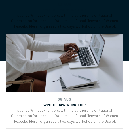
06 AUG
WPS-CEDAW WORKSHOP
Justice Without Frontiers, with the partnership of National
Commission for Lebanese Women and Global Network of Women
Peacebuilders , organized a two days workshop on the Use of
CEDAW General Recommendations (GRs) 30 and for Monitoring,
Reporting and Joint implementation of the Women, Peace, and
Security (WPS) and Youth, Peace, and Security (YPS) resolutions,
and CEDAW.
06 AUG
WPS-CEDAW WORKSHOP
Justice Without Frontiers, with the partnership of National
Commission for Lebanese Women and Global Network of Women
Peacebuilders , organized a two days workshop on the Use of
CEDAW General Recommendations (GRs) 30 and for Monitoring,