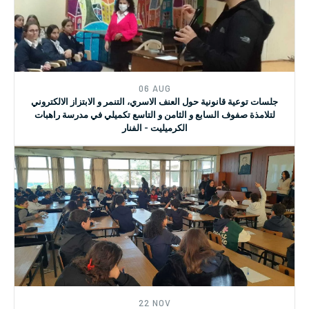
06 AUG
جلسة لعرض ومناقشة القراءة المكتبية حول قرارات مجلس الأمن
المرتبطة بالمرأة والسلام والأمن
06 AUG
جلسات توعية قانونية حول العنف الاسري، التنمر و الابتزاز الالكتروني
لتلامذة صفوف السابع و الثامن و التاسع تكميلي في مدرسة راهبات
الكرميليت - الفنار