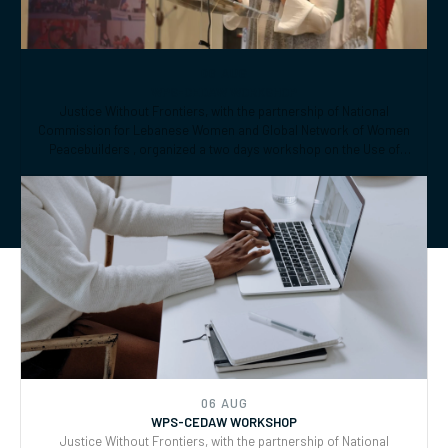
Peacebuilders , organized a two days workshop on the Use of
CEDAW General Recommendations (GRs) 30 and for Monitoring,
Reporting and Joint implementation of the Women, Peace, and
Security (WPS) and Youth, Peace, and Security (YPS) resolutions,
and CEDAW.
06 AUG
WPS-CEDAW WORKSHOP
Justice Without Frontiers, with the partnership of National
Commission for Lebanese Women and Global Network of Women
Peacebuilders , organized a two days workshop on the Use of
CEDAW General Recommendations (GRs) 30 and for Monitoring,
Reporting and Joint implementation of the Women, Peace, and
Security (WPS) and Youth, Peace, and Security (YPS) resolutions,
and CEDAW.