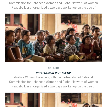
06 AUG
WPS-CEDAW WORKSHOP
Justice Without Frontiers, with the partnership of National
Commission for Lebanese Women and Global Network of Women
Peacebuilders , organized a two days workshop on the Use of
CEDAW General Recommendations (GRs) 30 and for Monitoring,
Reporting and Joint implementation of the Women, Peace, and
Security (WPS) and Youth, Peace, and Security (YPS) resolutions,
and CEDAW.