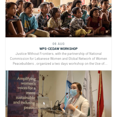
06 AUG
WPS-CEDAW WORKSHOP
Justice Without Frontiers, with the partnership of National
Commission for Lebanese Women and Global Network of Women
Peacebuilders , organized a two days workshop on the Use of
CEDAW General Recommendations (GRs) 30 and for Monitoring,
Reporting and Joint implementation of the Women, Peace, and
Security (WPS) and Youth, Peace, and Security (YPS) resolutions,
and CEDAW.
06 AUG
WPS-CEDAW WORKSHOP
Justice Without Frontiers, with the partnership of National
Commission for Lebanese Women and Global Network of Women
Peacebuilders , organized a two days workshop on the Use of
CEDAW General Recommendations (GRs) 30 and for Monitoring,