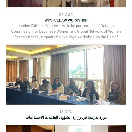
Reporting and Joint implementation of the Women, Peace, and
Security (WPS) and Youth, Peace, and Security (YPS) resolutions,
and CEDAW.
06 AUG
WPS-CEDAW WORKSHOP
Justice Without Frontiers, with the partnership of National
Commission for Lebanese Women and Global Network of Women
Peacebuilders , organized a two days workshop on the Use of
CEDAW General Recommendations (GRs) 30 and for Monitoring,
Reporting and Joint implementation of the Women, Peace, and
Security (WPS) and Youth, Peace, and Security (YPS) resolutions,
and CEDAW.